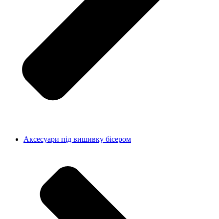
Аксесуари під вишивку бісером