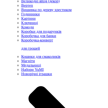
Великодні яйця (декор)
Вертеп
Вишивка по дереву хрестиком
Годинники
Картини
Ключниці
Комоди
Коробки для подарунків
Коробочка для банки
Коробочка-конверт
для грошей
Кошики для смаколиків
Магніти
Медальниці
Набори YuMI
Новорічні іграшки