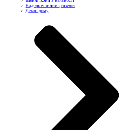
Іменні ікони в наявності
Водорозчинний флізелін
Декор дому