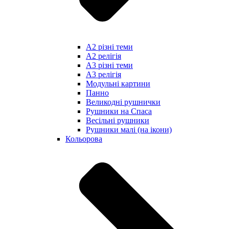
А2 різні теми
А2 релігія
А3 різні теми
А3 релігія
Модульні картини
Панно
Великодні рушнички
Рушники на Спаса
Весільні рушники
Рушники малі (на ікони)
Кольорова