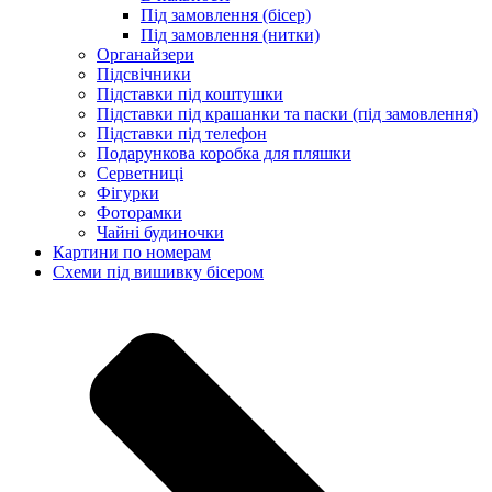
Під замовлення (бісер)
Під замовлення (нитки)
Органайзери
Підсвічники
Підставки під коштушки
Підставки під крашанки та паски (під замовлення)
Підставки під телефон
Подарункова коробка для пляшки
Серветниці
Фігурки
Фоторамки
Чайні будиночки
Картини по номерам
Схеми під вишивку бісером