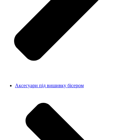
Аксесуари під вишивку бісером