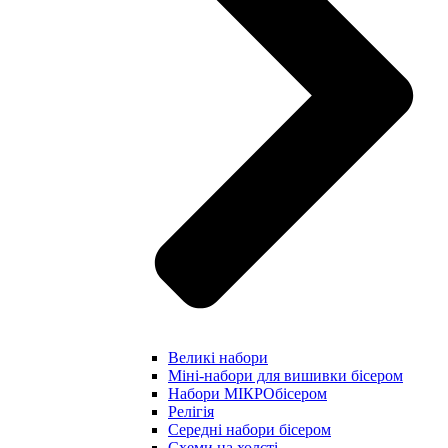
Великі набори
Міні-набори для вишивки бісером
Набори МІКРОбісером
Релігія
Середні набори бісером
Схеми на холсті