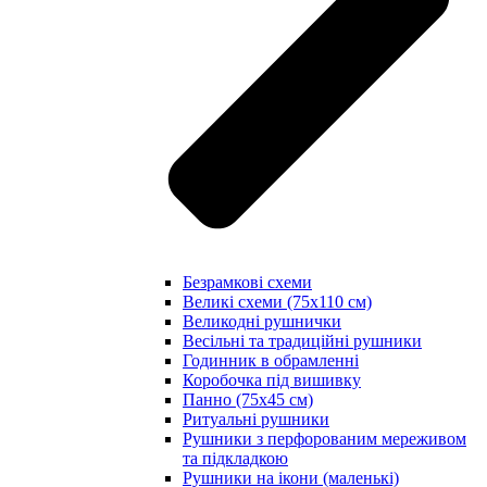
Безрамкові схеми
Великі схеми (75х110 см)
Великодні рушнички
Весільні та традиційні рушники
Годинник в обрамленні
Коробочка під вишивку
Панно (75х45 см)
Ритуальні рушники
Рушники з перфорованим мереживом
та підкладкою
Рушники на ікони (маленькі)