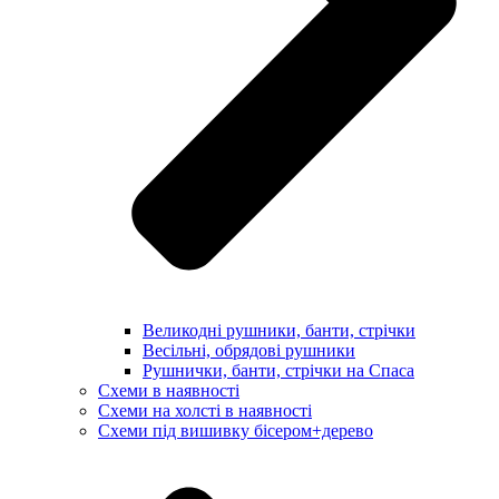
Великодні рушники, банти, стрічки
Весільні, обрядові рушники
Рушнички, банти, стрічки на Спаса
Схеми в наявності
Схеми на холсті в наявності
Схеми під вишивку бісером+дерево