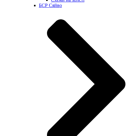
БСР Сяйво