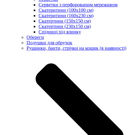
Серветки з перфорованим мереживом
Скатеритини (100х100 см)
Скатеритини (160х230 см)
Скатертини (150х150 см)
Скатертини (230х150 см)
Спідниці під ялинку
Обереги
Подушки для обручок
Рушники, банти, стрічки на кошик (в наявності)