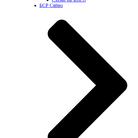
БСР Сяйво