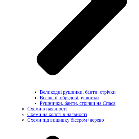
Великодні рушники, банти, стрічки
Весільні, обрядові рушники
Рушнички, банти, стрічки на Спаса
Схеми в наявності
Схеми на холсті в наявності
Схеми під вишивку бісером+дерево