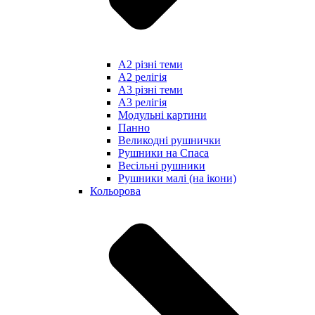
А2 різні теми
А2 релігія
А3 різні теми
А3 релігія
Модульні картини
Панно
Великодні рушнички
Рушники на Спаса
Весільні рушники
Рушники малі (на ікони)
Кольорова