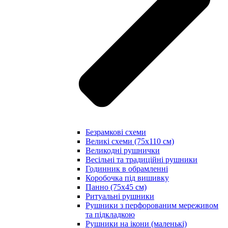
Безрамкові схеми
Великі схеми (75х110 см)
Великодні рушнички
Весільні та традиційні рушники
Годинник в обрамленні
Коробочка під вишивку
Панно (75х45 см)
Ритуальні рушники
Рушники з перфорованим мереживом
та підкладкою
Рушники на ікони (маленькі)