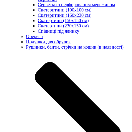
Серветки з перфорованим мереживом
Скатеритини (100х100 см)
Скатеритини (160х230 см)
Скатертини (150х150 см)
Скатертини (230х150 см)
Спідниці під ялинку
Обереги
Подушки для обручок
Рушники, банти, стрічки на кошик (в наявності)