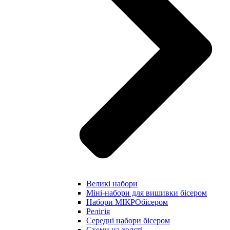
Великі набори
Міні-набори для вишивки бісером
Набори МІКРОбісером
Релігія
Середні набори бісером
Схеми на холсті