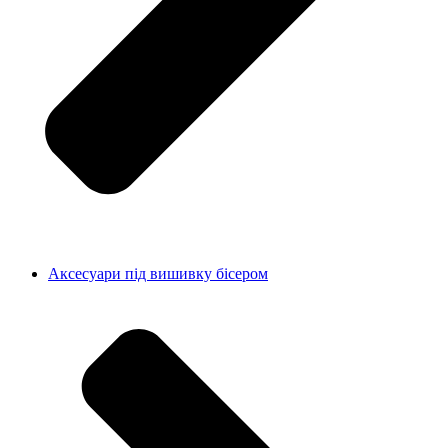
Аксесуари під вишивку бісером