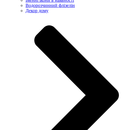
Іменні ікони в наявності
Водорозчинний флізелін
Декор дому