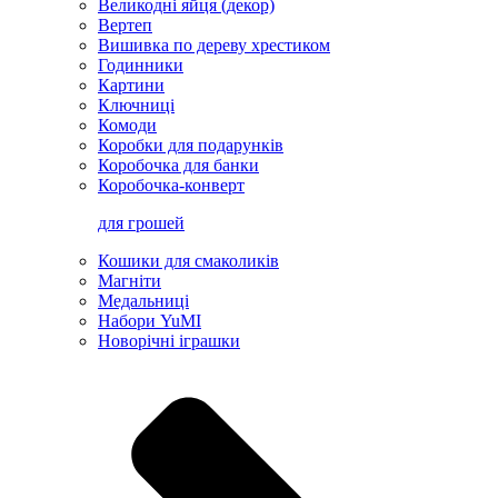
Великодні яйця (декор)
Вертеп
Вишивка по дереву хрестиком
Годинники
Картини
Ключниці
Комоди
Коробки для подарунків
Коробочка для банки
Коробочка-конверт
для грошей
Кошики для смаколиків
Магніти
Медальниці
Набори YuMI
Новорічні іграшки