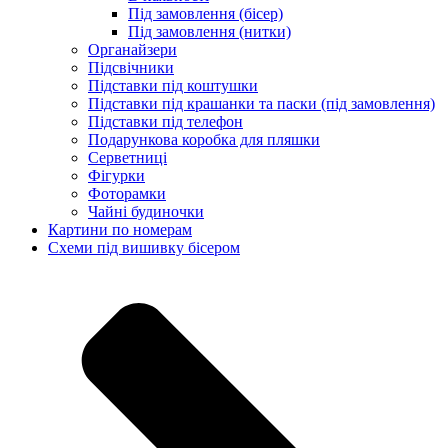
Під замовлення (бісер)
Під замовлення (нитки)
Органайзери
Підсвічники
Підставки під коштушки
Підставки під крашанки та паски (під замовлення)
Підставки під телефон
Подарункова коробка для пляшки
Серветниці
Фігурки
Фоторамки
Чайні будиночки
Картини по номерам
Схеми під вишивку бісером