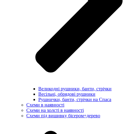
Великодні рушники, банти, стрічки
Весільні, обрядові рушники
Рушнички, банти, стрічки на Спаса
Схеми в наявності
Схеми на холсті в наявності
Схеми під вишивку бісером+дерево