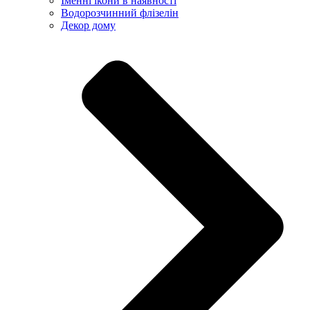
Іменні ікони в наявності
Водорозчинний флізелін
Декор дому