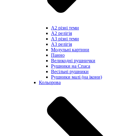
А2 різні теми
А2 релігія
А3 різні теми
А3 релігія
Модульні картини
Панно
Великодні рушнички
Рушники на Спаса
Весільні рушники
Рушники малі (на ікони)
Кольорова