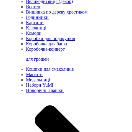
Великодні яйця (декор)
Вертеп
Вишивка по дереву хрестиком
Годинники
Картини
Ключниці
Комоди
Коробки для подарунків
Коробочка для банки
Коробочка-конверт
для грошей
Кошики для смаколиків
Магніти
Медальниці
Набори YuMI
Новорічні іграшки