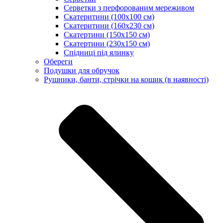
Серветки з перфорованим мереживом
Скатеритини (100х100 см)
Скатеритини (160х230 см)
Скатертини (150х150 см)
Скатертини (230х150 см)
Спідниці під ялинку
Обереги
Подушки для обручок
Рушники, банти, стрічки на кошик (в наявності)