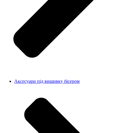
Аксесуари під вишивку бісером