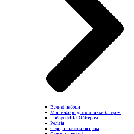
Великі набори
Міні-набори для вишивки бісером
Набори МІКРОбісером
Релігія
Середні набори бісером
Схеми на холсті