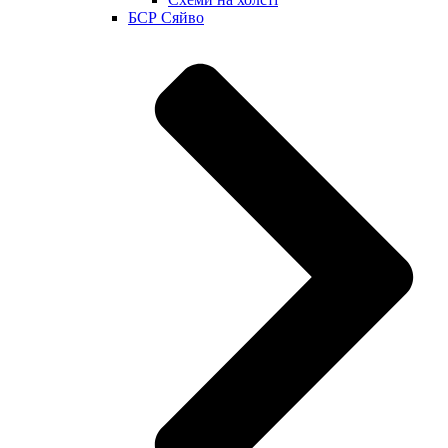
БСР Сяйво