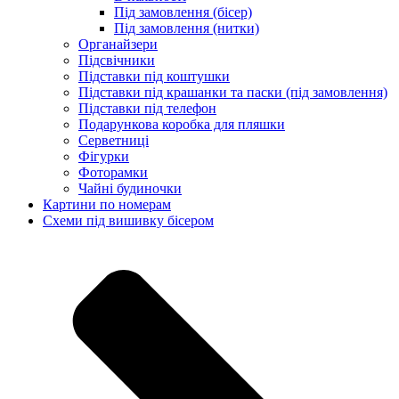
Під замовлення (бісер)
Під замовлення (нитки)
Органайзери
Підсвічники
Підставки під коштушки
Підставки під крашанки та паски (під замовлення)
Підставки під телефон
Подарункова коробка для пляшки
Серветниці
Фігурки
Фоторамки
Чайні будиночки
Картини по номерам
Схеми під вишивку бісером