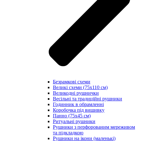
Безрамкові схеми
Великі схеми (75х110 см)
Великодні рушнички
Весільні та традиційні рушники
Годинник в обрамленні
Коробочка під вишивку
Панно (75х45 см)
Ритуальні рушники
Рушники з перфорованим мереживом
та підкладкою
Рушники на ікони (маленькі)